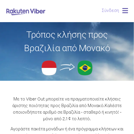
Σύνδεση
Togg
navig
Τρόπος κλήσης προς
Βραζιλία από Μονακό
Με το Viber Out μπορείτε να πραγματοποιείτε κλήσεις
άριστης ποιότητας προς Βραζιλία από Μονακό.
Καλέστε
οποιονδήποτε αριθμό σε Βραζιλία - σταθερό ή κινητό! -
μόνο από 2.1 ¢ το λεπτό.
Αγοράστε πακέτα μονάδων ή ένα πρόγραμμα κλήσεων και