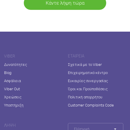
Κάντε λήψη τώρα
VIBER
ΕΤΑΙΡΕΊΑ
Δυνατότητες
Σχετικά με το Viber
Blog
Επιχειρηματικό κέντρο
Ασφάλεια
Ευκαιρίες συνεργασίας
Viber Out
Όροι και Προϋποθέσεις
Χρεώσεις
Πολιτική απορρήτου
Υποστήριξη
Customer Complaints Code
ΛΉΨΗ
Ελληνικά