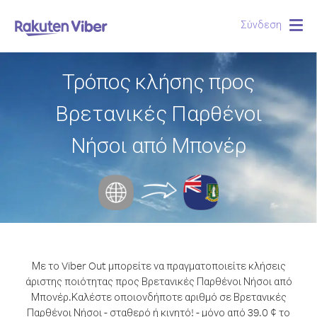
Σύνδεση
Togg
navig
Τρόπος κλήσης προς
Βρετανικές Παρθένοι
Νήσοι από Μπονέρ
Με το Viber Out μπορείτε να πραγματοποιείτε κλήσεις
άριστης ποιότητας προς Βρετανικές Παρθένοι Νήσοι από
Μπονέρ.
Καλέστε οποιονδήποτε αριθμό σε Βρετανικές
Παρθένοι Νήσοι - σταθερό ή κινητό! - μόνο από 39.0 ¢ το