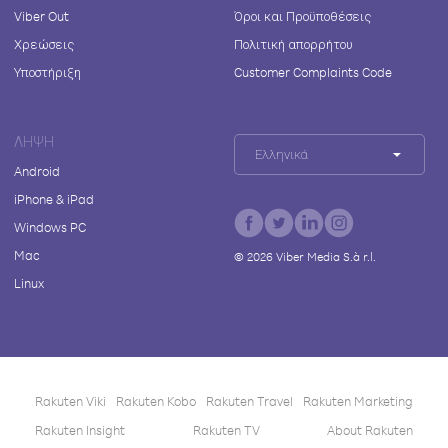
Viber Out
Όροι και Προϋποθέσεις
Χρεώσεις
Πολιτική απορρήτου
Υποστήριξη
Customer Complaints Code
ΛΉΨΗ
Ελληνικά
Android
iPhone & iPad
Windows PC
Mac
©
2026
Viber Media S.à r.l.
Linux
Rakuten Viki
Rakuten Kobo
Rakuten Travel
Rakuten Marketing
Rakuten Insight
Rakuten TV
About Rakuten