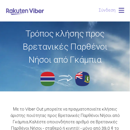
Σύνδεση
Togg
navig
Τρόπος κλήσης προς
Βρετανικές Παρθένοι
Νήσοι από Γκάμπια
Με το Viber Out μπορείτε να πραγματοποιείτε κλήσεις
άριστης ποιότητας προς Βρετανικές Παρθένοι Νήσοι από
Γκάμπια.
Καλέστε οποιονδήποτε αριθμό σε Βρετανικές
Παρθένοι Νήσοι - σταθερό ή κινητό! - μόνο από 39.0 ¢ το