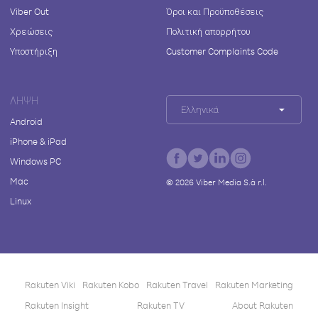
Viber Out
Όροι και Προϋποθέσεις
Χρεώσεις
Πολιτική απορρήτου
Υποστήριξη
Customer Complaints Code
ΛΉΨΗ
Ελληνικά
Android
iPhone & iPad
Windows PC
Mac
©
2026
Viber Media S.à r.l.
Linux
Rakuten Viki
Rakuten Kobo
Rakuten Travel
Rakuten Marketing
Rakuten Insight
Rakuten TV
About Rakuten