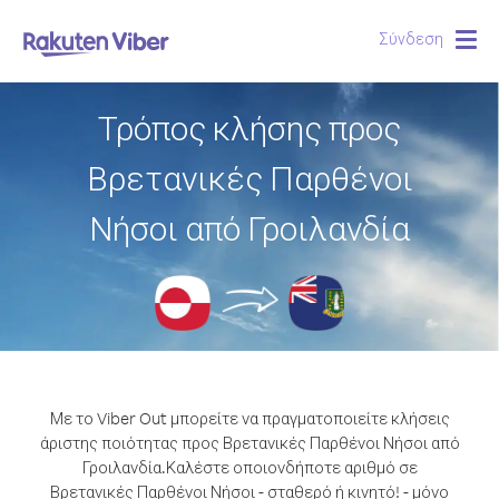
Σύνδεση
Togg
navig
Τρόπος κλήσης προς
Βρετανικές Παρθένοι
Νήσοι από Γροιλανδία
Με το Viber Out μπορείτε να πραγματοποιείτε κλήσεις
άριστης ποιότητας προς Βρετανικές Παρθένοι Νήσοι από
Γροιλανδία.
Καλέστε οποιονδήποτε αριθμό σε
Βρετανικές Παρθένοι Νήσοι - σταθερό ή κινητό! - μόνο