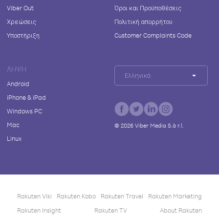
Viber Out
Όροι και Προϋποθέσεις
Χρεώσεις
Πολιτική απορρήτου
Υποστήριξη
Customer Complaints Code
ΛΉΨΗ
Ελληνικά
Android
iPhone & iPad
Windows PC
Mac
©
2026
Viber Media S.à r.l.
Linux
Rakuten Viki
Rakuten Kobo
Rakuten Travel
Rakuten Marketing
Rakuten Insight
Rakuten TV
About Rakuten