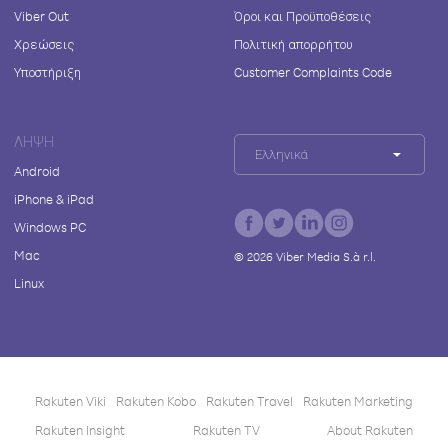
Viber Out
Όροι και Προϋποθέσεις
Χρεώσεις
Πολιτική απορρήτου
Υποστήριξη
Customer Complaints Code
ΛΉΨΗ
Ελληνικά
Android
iPhone & iPad
Windows PC
Mac
©
2026
Viber Media S.à r.l.
Linux
Rakuten Viki
Rakuten Kobo
Rakuten Travel
Rakuten Marketing
Rakuten Insight
Rakuten TV
About Rakuten