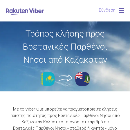
Σύνδεση
Togg
navig
Τρόπος κλήσης προς
Βρετανικές Παρθένοι
Νήσοι από Καζακστάν
Με το Viber Out μπορείτε να πραγματοποιείτε κλήσεις
άριστης ποιότητας προς Βρετανικές Παρθένοι Νήσοι από
Καζακστάν.
Καλέστε οποιονδήποτε αριθμό σε
Βρετανικές Παρθένοι Νήσοι - σταθερό ή κινητό! - μόνο