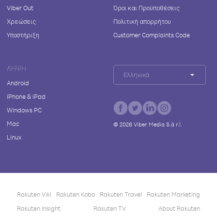
Viber Out
Όροι και Προϋποθέσεις
Χρεώσεις
Πολιτική απορρήτου
Υποστήριξη
Customer Complaints Code
ΛΉΨΗ
Ελληνικά
Android
iPhone & iPad
Windows PC
Mac
©
2026
Viber Media S.à r.l.
Linux
Rakuten Viki
Rakuten Kobo
Rakuten Travel
Rakuten Marketing
Rakuten Insight
Rakuten TV
About Rakuten