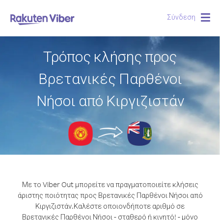
Σύνδεση
Togg
navig
Τρόπος κλήσης προς
Βρετανικές Παρθένοι
Νήσοι από Κιργιζιστάν
Με το Viber Out μπορείτε να πραγματοποιείτε κλήσεις
άριστης ποιότητας προς Βρετανικές Παρθένοι Νήσοι από
Κιργιζιστάν.
Καλέστε οποιονδήποτε αριθμό σε
Βρετανικές Παρθένοι Νήσοι - σταθερό ή κινητό! - μόνο