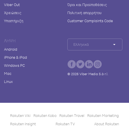
Viber Out
Όροι και Προϋποθέσεις
Χρεώσεις
Πολιτική απορρήτου
Υποστήριξη
Customer Complaints Code
ΛΉΨΗ
Ελληνικά
Android
iPhone & iPad
Windows PC
Mac
©
2026
Viber Media S.à r.l.
Linux
Rakuten Viki
Rakuten Kobo
Rakuten Travel
Rakuten Marketing
Rakuten Insight
Rakuten TV
About Rakuten