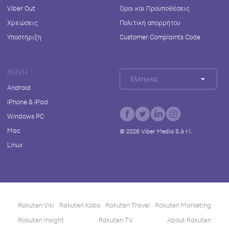
Viber Out
Όροι και Προϋποθέσεις
Χρεώσεις
Πολιτική απορρήτου
Υποστήριξη
Customer Complaints Code
ΛΉΨΗ
Ελληνικά
Android
iPhone & iPad
Windows PC
Mac
©
2026
Viber Media S.à r.l.
Linux
Rakuten Viki
Rakuten Kobo
Rakuten Travel
Rakuten Marketing
Rakuten Insight
Rakuten TV
About Rakuten