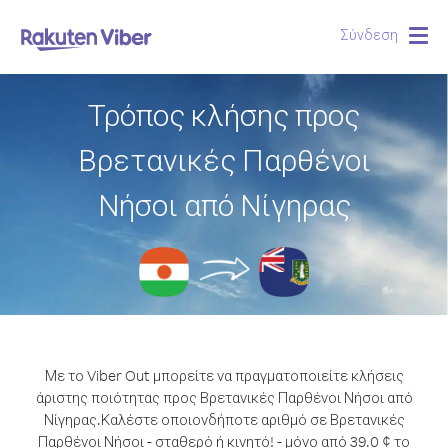
Σύνδεση
Togg
navig
Τρόπος κλήσης προς
Βρετανικές Παρθένοι
Νήσοι από Νίγηρας
Με το Viber Out μπορείτε να πραγματοποιείτε κλήσεις
άριστης ποιότητας προς Βρετανικές Παρθένοι Νήσοι από
Νίγηρας.
Καλέστε οποιονδήποτε αριθμό σε Βρετανικές
Παρθένοι Νήσοι - σταθερό ή κινητό! - μόνο από 39.0 ¢ το