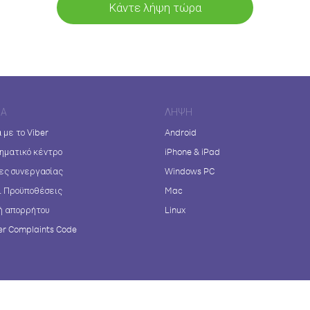
Κάντε λήψη τώρα
ΊΑ
ΛΉΨΗ
 με το Viber
Android
ηματικό κέντρο
iPhone & iPad
ες συνεργασίας
Windows PC
ι Προϋποθέσεις
Mac
ή απορρήτου
Linux
r Complaints Code