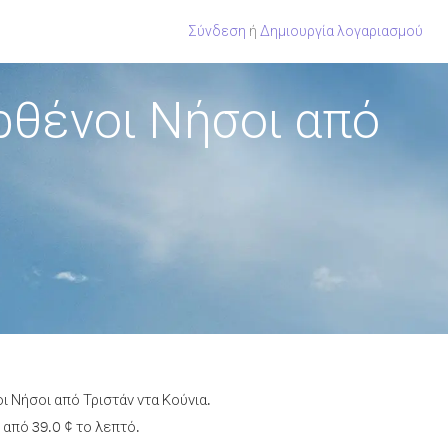
Σύνδεση
ή
Δημιουργία λογαριασμού
ρθένοι Νήσοι από
ι Νήσοι από Τριστάν ντα Κούνια.
από 39.0 ¢ το λεπτό.