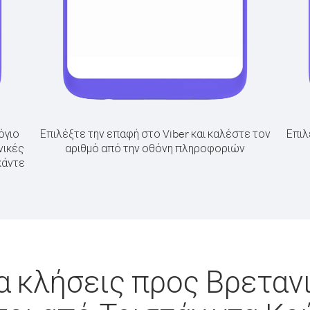
όγιο
Επιλέξτε την επαφή στο Viber και καλέστε τον
Επιλ
νικές
αριθμό από την οθόνη πληροφοριών
κάντε
α κλήσεις προς Βρεταν