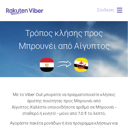
Σύνδεση
Togg
navig
Τρόπος κλήσης προς
Μπρουνέι από Αίγυπτος
Με το Viber Out μπορείτε να πραγματοποιείτε κλήσεις
άριστης ποιότητας προς Μπρουνέι από
Αίγυπτος.
Καλέστε οποιονδήποτε αριθμό σε Μπρουνέι -
σταθερό ή κινητό! - μόνο από 7.0 ¢ το λεπτό.
Αγοράστε πακέτα μονάδων ή ένα πρόγραμμα κλήσεων και