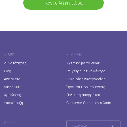
Κάντε λήψη τώρα
VIBER
ΕΤΑΙΡΕΊΑ
Δυνατότητες
Σχετικά με το Viber
Blog
Επιχειρηματικό κέντρο
Ασφάλεια
Ευκαιρίες συνεργασίας
Viber Out
Όροι και Προϋποθέσεις
Χρεώσεις
Πολιτική απορρήτου
Υποστήριξη
Customer Complaints Code
ΛΉΨΗ
Ελληνικά