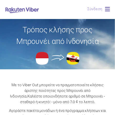
Σύνδεση
Togg
navig
Τρόπος κλήσης προς
Μπρουνέι από Ινδονησία
Με το Viber Out μπορείτε να πραγματοποιείτε κλήσεις
άριστης ποιότητας προς Μπρουνέι από
Ινδονησία.
Καλέστε οποιονδήποτε αριθμό σε Μπρουνέι -
σταθερό ή κινητό! - μόνο από 7.0 ¢ το λεπτό.
Αγοράστε πακέτα μονάδων ή ένα πρόγραμμα κλήσεων και