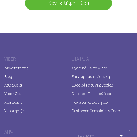
Κάντε λήψη τώρα
VIBER
ΕΤΑΙΡΕΊΑ
Δυνατότητες
Σχετικά με το Viber
Blog
Επιχειρηματικό κέντρο
Ασφάλεια
Ευκαιρίες συνεργασίας
Viber Out
Όροι και Προϋποθέσεις
Χρεώσεις
Πολιτική απορρήτου
Υποστήριξη
Customer Complaints Code
ΛΉΨΗ
Ελληνικά