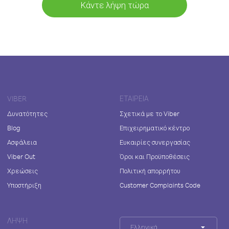
Κάντε λήψη τώρα
VIBER
ΕΤΑΙΡΕΊΑ
Δυνατότητες
Σχετικά με το Viber
Blog
Επιχειρηματικό κέντρο
Ασφάλεια
Ευκαιρίες συνεργασίας
Viber Out
Όροι και Προϋποθέσεις
Χρεώσεις
Πολιτική απορρήτου
Υποστήριξη
Customer Complaints Code
ΛΉΨΗ
Ελληνικά