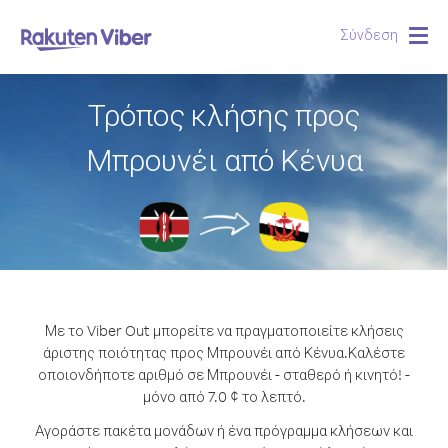
Σύνδεση
Togg
navig
Τρόπος κλήσης προς
Μπρουνέι από Κένυα
Με το Viber Out μπορείτε να πραγματοποιείτε κλήσεις
άριστης ποιότητας προς Μπρουνέι από Κένυα.
Καλέστε
οποιονδήποτε αριθμό σε Μπρουνέι - σταθερό ή κινητό! -
μόνο από 7.0 ¢ το λεπτό.
Αγοράστε πακέτα μονάδων ή ένα πρόγραμμα κλήσεων και