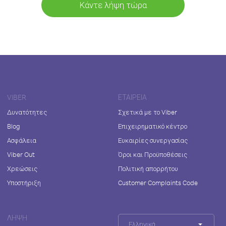
Κάντε λήψη τώρα
VIBER
ΕΤΑΙΡΕΊΑ
Δυνατότητες
Σχετικά με το Viber
Blog
Επιχειρηματικό κέντρο
Ασφάλεια
Ευκαιρίες συνεργασίας
Viber Out
Όροι και Προϋποθέσεις
Χρεώσεις
Πολιτική απορρήτου
Υποστήριξη
Customer Complaints Code
ΛΉΨΗ
Ελληνικά