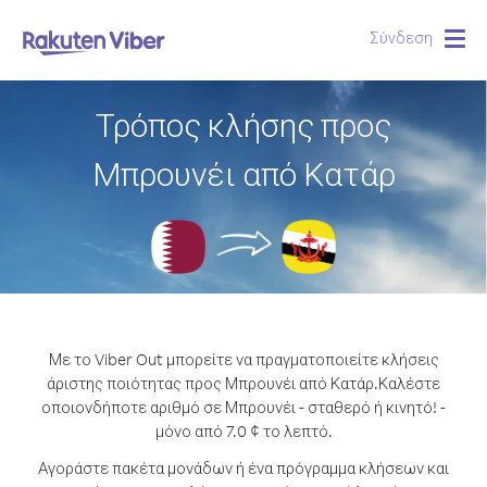
Σύνδεση
Togg
navig
Τρόπος κλήσης προς
Μπρουνέι από Κατάρ
Με το Viber Out μπορείτε να πραγματοποιείτε κλήσεις
άριστης ποιότητας προς Μπρουνέι από Κατάρ.
Καλέστε
οποιονδήποτε αριθμό σε Μπρουνέι - σταθερό ή κινητό! -
μόνο από 7.0 ¢ το λεπτό.
Αγοράστε πακέτα μονάδων ή ένα πρόγραμμα κλήσεων και