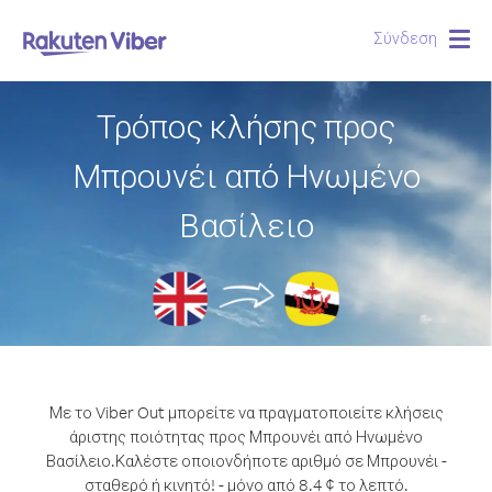
Σύνδεση
Togg
navig
Τρόπος κλήσης προς
Μπρουνέι από Ηνωμένο
Βασίλειο
Με το Viber Out μπορείτε να πραγματοποιείτε κλήσεις
άριστης ποιότητας προς Μπρουνέι από Ηνωμένο
Βασίλειο.
Καλέστε οποιονδήποτε αριθμό σε Μπρουνέι -
σταθερό ή κινητό! - μόνο από 8.4 ¢ το λεπτό.