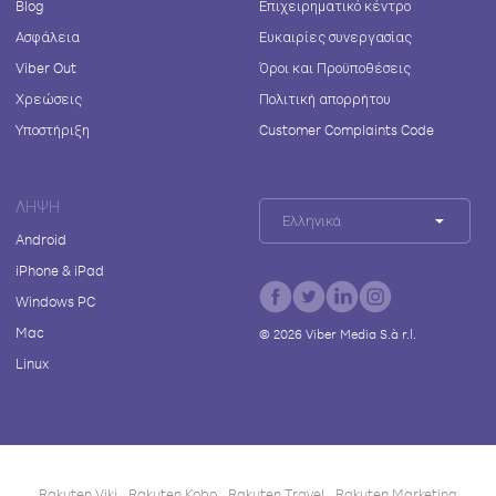
Blog
Επιχειρηματικό κέντρο
Ασφάλεια
Ευκαιρίες συνεργασίας
Viber Out
Όροι και Προϋποθέσεις
Χρεώσεις
Πολιτική απορρήτου
Υποστήριξη
Customer Complaints Code
ΛΉΨΗ
Ελληνικά
Android
iPhone & iPad
Windows PC
Mac
©
2026
Viber Media S.à r.l.
Linux
Rakuten Viki
Rakuten Kobo
Rakuten Travel
Rakuten Marketing