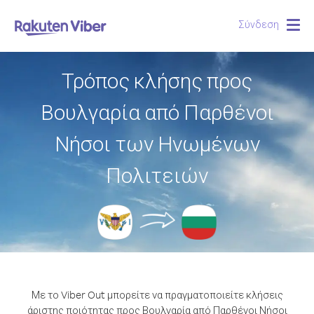
Σύνδεση
Togg
navig
Τρόπος κλήσης προς
Βουλγαρία από Παρθένοι
Νήσοι των Ηνωμένων
Πολιτειών
Με το Viber Out μπορείτε να πραγματοποιείτε κλήσεις
άριστης ποιότητας προς Βουλγαρία από Παρθένοι Νήσοι