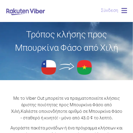
Σύνδεση
Togg
navig
Τρόπος κλήσης προς
Μπουρκίνα Φάσο από Χιλή
Με το Viber Out μπορείτε να πραγματοποιείτε κλήσεις
άριστης ποιότητας προς Μπουρκίνα Φάσο από
Χιλή.
Καλέστε οποιονδήποτε αριθμό σε Μπουρκίνα Φάσο
- σταθερό ή κινητό! - μόνο από 43.0 ¢ το λεπτό.
Αγοράστε πακέτα μονάδων ή ένα πρόγραμμα κλήσεων και