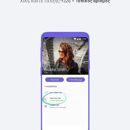
Χιλή, κάντε τα εξής:
+
+
226
Τοπικός αριθμός