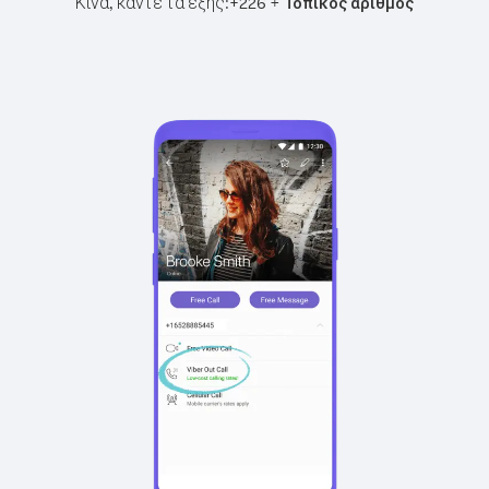
Κίνα, κάντε τα εξής:
+
+
226
Τοπικός αριθμός