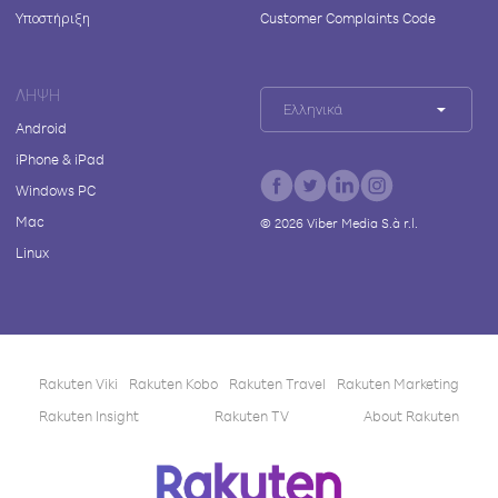
Υποστήριξη
Customer Complaints Code
ΛΉΨΗ
Ελληνικά
Android
iPhone & iPad
Windows PC
Mac
©
2026
Viber Media S.à r.l.
Linux
Rakuten Viki
Rakuten Kobo
Rakuten Travel
Rakuten Marketing
Rakuten Insight
Rakuten TV
About Rakuten