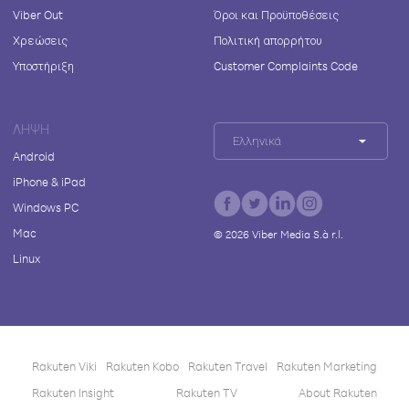
Viber Out
Όροι και Προϋποθέσεις
Χρεώσεις
Πολιτική απορρήτου
Υποστήριξη
Customer Complaints Code
ΛΉΨΗ
Ελληνικά
Android
iPhone & iPad
Windows PC
Mac
©
2026
Viber Media S.à r.l.
Linux
Rakuten Viki
Rakuten Kobo
Rakuten Travel
Rakuten Marketing
Rakuten Insight
Rakuten TV
About Rakuten