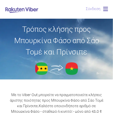
Σύνδεση
Togg
navig
Τρόπος κλήσης προς
Μπουρκίνα Φάσο από Σάο
Τομέ και Πρίνσιπε
Με το Viber Out μπορείτε να πραγματοποιείτε κλήσεις
άριστης ποιότητας προς Μπουρκίνα Φάσο από Σάο Τομέ
και Πρίνσιπε.
Καλέστε οποιονδήποτε αριθμό σε
Μπουρκίνα Φάσο - σταθερό ή κινητό! - μόνο από 43.0 ¢