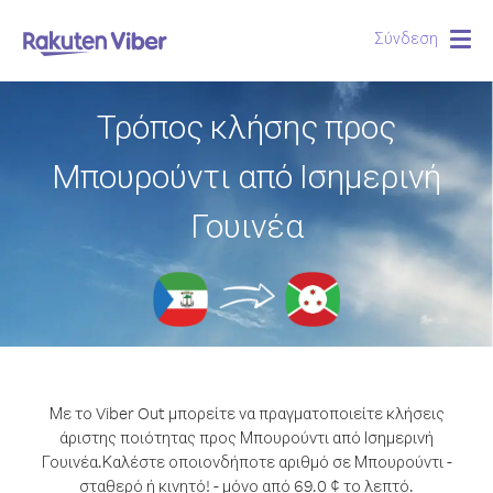
Σύνδεση
Togg
navig
Τρόπος κλήσης προς
Μπουρούντι από Ισημερινή
Γουινέα
Με το Viber Out μπορείτε να πραγματοποιείτε κλήσεις
άριστης ποιότητας προς Μπουρούντι από Ισημερινή
Γουινέα.
Καλέστε οποιονδήποτε αριθμό σε Μπουρούντι -
σταθερό ή κινητό! - μόνο από 69.0 ¢ το λεπτό.