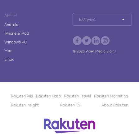
ΛΉΨΗ
Ελληνικά
Android
iPhone & iPad
Windows PC
Mac
©
2026
Viber Media S.à r.l.
Linux
Rakuten Viki
Rakuten Kobo
Rakuten Travel
Rakuten Marketing
Rakuten Insight
Rakuten TV
About Rakuten