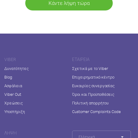
Κάντε λήψη τώρα
VIBER
ΕΤΑΙΡΕΊΑ
Δυνατότητες
Σχετικά με το Viber
Blog
Επιχειρηματικό κέντρο
Ασφάλεια
Ευκαιρίες συνεργασίας
Viber Out
Όροι και Προϋποθέσεις
Χρεώσεις
Πολιτική απορρήτου
Υποστήριξη
Customer Complaints Code
ΛΉΨΗ
Ελληνικά