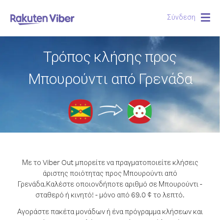
Σύνδεση
Togg
navig
Τρόπος κλήσης προς
Μπουρούντι από Γρενάδα
Με το Viber Out μπορείτε να πραγματοποιείτε κλήσεις
άριστης ποιότητας προς Μπουρούντι από
Γρενάδα.
Καλέστε οποιονδήποτε αριθμό σε Μπουρούντι -
σταθερό ή κινητό! - μόνο από 69.0 ¢ το λεπτό.
Αγοράστε πακέτα μονάδων ή ένα πρόγραμμα κλήσεων και