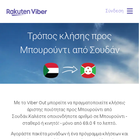
Σύνδεση
Togg
navig
Τρόπος κλήσης προς
Μπουρούντι από Σουδάν
Με το Viber Out μπορείτε να πραγματοποιείτε κλήσεις
άριστης ποιότητας προς Μπουρούντι από
Σουδάν.
Καλέστε οποιονδήποτε αριθμό σε Μπουρούντι -
σταθερό ή κινητό! - μόνο από 69.0 ¢ το λεπτό.
Αγοράστε πακέτα μονάδων ή ένα πρόγραμμα κλήσεων και