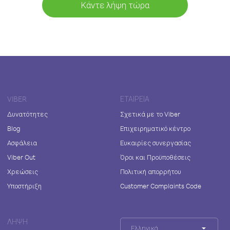
Κάντε λήψη τώρα
VIBER
ΕΤΑΙΡΕΊΑ
Δυνατότητες
Σχετικά με το Viber
Blog
Επιχειρηματικό κέντρο
Ασφάλεια
Ευκαιρίες συνεργασίας
Viber Out
Όροι και Προϋποθέσεις
Χρεώσεις
Πολιτική απορρήτου
Υποστήριξη
Customer Complaints Code
ΛΉΨΗ
Ελληνικά