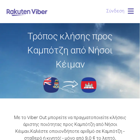
Σύνδεση
Togg
navig
Τρόπος κλήσης προς
Καμπότζη από Νήσοι
Κέιμαν
Με το Viber Out μπορείτε να πραγματοποιείτε κλήσεις
άριστης ποιότητας προς Καμπότζη από Νήσοι
Κέιμαν.
Καλέστε οποιονδήποτε αριθμό σε Καμπότζη -
σταθερό ή κινητό! - μόνο από 9.0 ¢ το λεπτό.