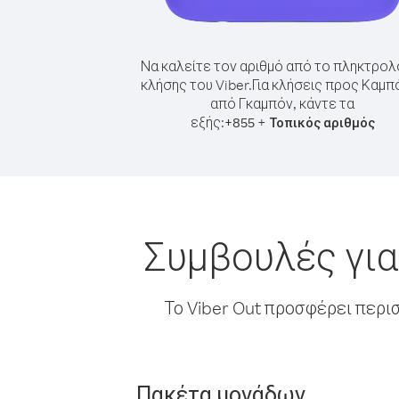
Να καλείτε τον αριθμό από το πληκτρολ
κλήσης του Viber.
Για κλήσεις προς Καμπ
από Γκαμπόν, κάντε τα
εξής:
+
+
855
Τοπικός αριθμός
Συμβουλές για
Το Viber Out προσφέρει περι
Πακέτα μονάδων