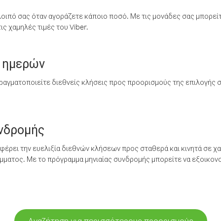
λοιπό σας όταν αγοράζετε κάποιο ποσό. Με τις μονάδες σας μπορεί
ς χαμηλές τιμές του Viber.
 ημερών
ραγματοποιείτε διεθνείς κλήσεις προς προορισμούς της επιλογής σ
υνδρομής
έρει την ευελιξία διεθνών κλήσεων προς σταθερά και κινητά σε χα
ματος. Με το πρόγραμμα μηνιαίας συνδρομής μπορείτε να εξοικονο
Αναζήτηση για περισσότερους προορισμούς