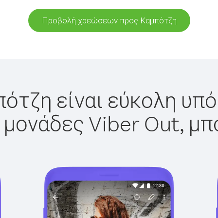
Προβολή χρεώσεων προς Καμπότζη
ότζη είναι εύκολη υπό
 μονάδες Viber Out, μπ