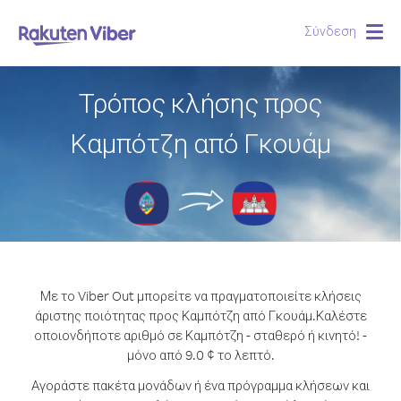
Σύνδεση
Togg
navig
Τρόπος κλήσης προς
Καμπότζη από Γκουάμ
Με το Viber Out μπορείτε να πραγματοποιείτε κλήσεις
άριστης ποιότητας προς Καμπότζη από Γκουάμ.
Καλέστε
οποιονδήποτε αριθμό σε Καμπότζη - σταθερό ή κινητό! -
μόνο από 9.0 ¢ το λεπτό.
Αγοράστε πακέτα μονάδων ή ένα πρόγραμμα κλήσεων και