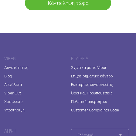
Κάντε λήψη τώρα
VIBER
ΕΤΑΙΡΕΊΑ
Δυνατότητες
Σχετικά με το Viber
Blog
Επιχειρηματικό κέντρο
Ασφάλεια
Ευκαιρίες συνεργασίας
Viber Out
Όροι και Προϋποθέσεις
Χρεώσεις
Πολιτική απορρήτου
Υποστήριξη
Customer Complaints Code
ΛΉΨΗ
Ελληνικά