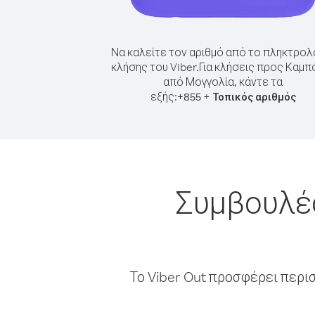
Να καλείτε τον αριθμό από το πληκτρολ
κλήσης του Viber.
Για κλήσεις προς Καμπ
από Μογγολία, κάντε τα
εξής:
+
+
855
Τοπικός αριθμός
Συμβουλές
Το Viber Out προσφέρει περι