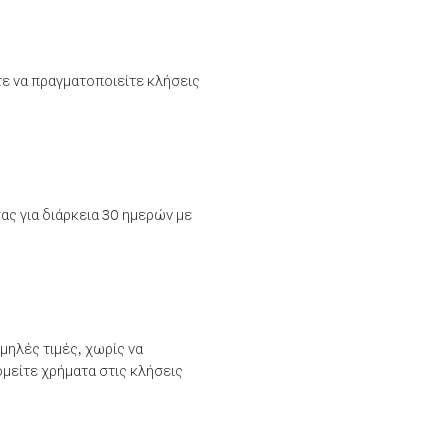
τε να πραγματοποιείτε κλήσεις
ας για διάρκεια 30 ημερών με
μηλές τιμές, χωρίς να
μείτε χρήματα στις κλήσεις