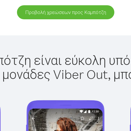
Προβολή χρεώσεων προς Καμπότζη
ότζη είναι εύκολη υπό
 μονάδες Viber Out, μπ