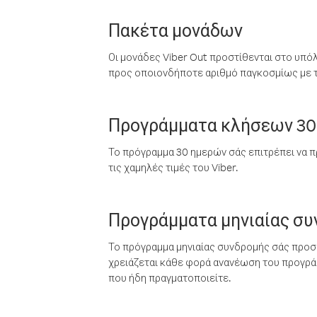
Πακέτα μονάδων
Οι μονάδες Viber Out προστίθενται στο υπό
προς οποιονδήποτε αριθμό παγκοσμίως με τι
Προγράμματα κλήσεων 30
Το πρόγραμμα 30 ημερών σάς επιτρέπει να π
τις χαμηλές τιμές του Viber.
Προγράμματα μηνιαίας σ
Το πρόγραμμα μηνιαίας συνδρομής σάς προσφ
χρειάζεται κάθε φορά ανανέωση του προγράμ
που ήδη πραγματοποιείτε.