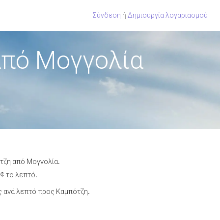
Σύνδεση
ή
Δημιουργία λογαριασμού
από Μογγολία
ότζη από Μογγολία.
¢ το λεπτό.
 ανά λεπτό προς Καμπότζη.