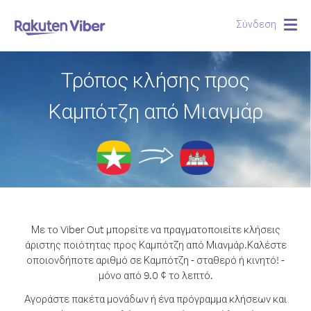
Σύνδεση
Togg
navig
Τρόπος κλήσης προς
Καμπότζη από Μιανμάρ
Με το Viber Out μπορείτε να πραγματοποιείτε κλήσεις
άριστης ποιότητας προς Καμπότζη από Μιανμάρ.
Καλέστε
οποιονδήποτε αριθμό σε Καμπότζη - σταθερό ή κινητό! -
μόνο από 9.0 ¢ το λεπτό.
Αγοράστε πακέτα μονάδων ή ένα πρόγραμμα κλήσεων και