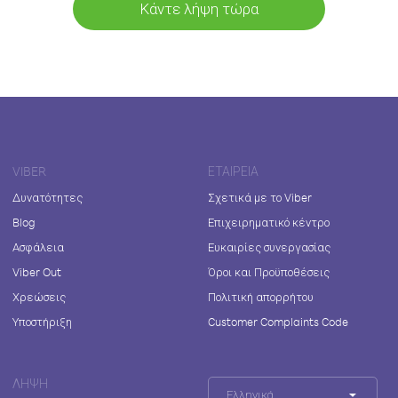
Κάντε λήψη τώρα
VIBER
ΕΤΑΙΡΕΊΑ
Δυνατότητες
Σχετικά με το Viber
Blog
Επιχειρηματικό κέντρο
Ασφάλεια
Ευκαιρίες συνεργασίας
Viber Out
Όροι και Προϋποθέσεις
Χρεώσεις
Πολιτική απορρήτου
Υποστήριξη
Customer Complaints Code
ΛΉΨΗ
Ελληνικά