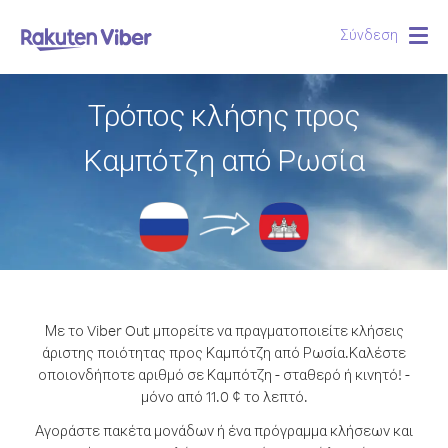
Σύνδεση
Togg
navig
Τρόπος κλήσης προς
Καμπότζη από Ρωσία
Με το Viber Out μπορείτε να πραγματοποιείτε κλήσεις
άριστης ποιότητας προς Καμπότζη από Ρωσία.
Καλέστε
οποιονδήποτε αριθμό σε Καμπότζη - σταθερό ή κινητό! -
μόνο από 11.0 ¢ το λεπτό.
Αγοράστε πακέτα μονάδων ή ένα πρόγραμμα κλήσεων και