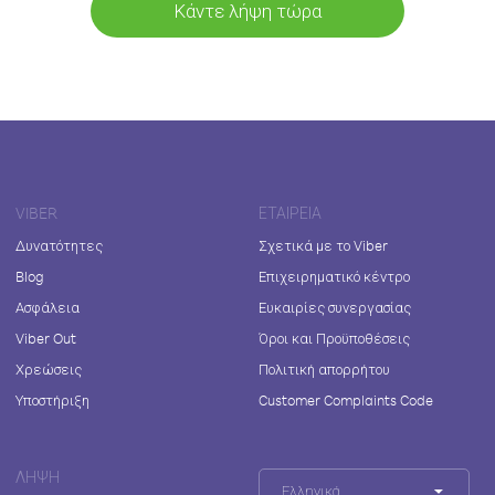
Κάντε λήψη τώρα
VIBER
ΕΤΑΙΡΕΊΑ
Δυνατότητες
Σχετικά με το Viber
Blog
Επιχειρηματικό κέντρο
Ασφάλεια
Ευκαιρίες συνεργασίας
Viber Out
Όροι και Προϋποθέσεις
Χρεώσεις
Πολιτική απορρήτου
Υποστήριξη
Customer Complaints Code
ΛΉΨΗ
Ελληνικά