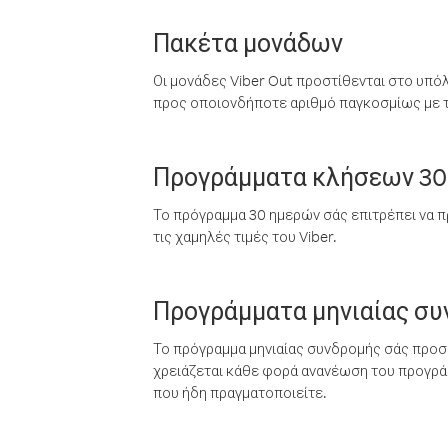
Πακέτα μονάδων
Οι μονάδες Viber Out προστίθενται στο υπό
προς οποιονδήποτε αριθμό παγκοσμίως με τι
Προγράμματα κλήσεων 30
Το πρόγραμμα 30 ημερών σάς επιτρέπει να π
τις χαμηλές τιμές του Viber.
Προγράμματα μηνιαίας σ
Το πρόγραμμα μηνιαίας συνδρομής σάς προσφ
χρειάζεται κάθε φορά ανανέωση του προγράμ
που ήδη πραγματοποιείτε.