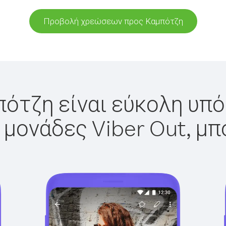
Προβολή χρεώσεων προς Καμπότζη
ότζη είναι εύκολη υπό
 μονάδες Viber Out, μπ