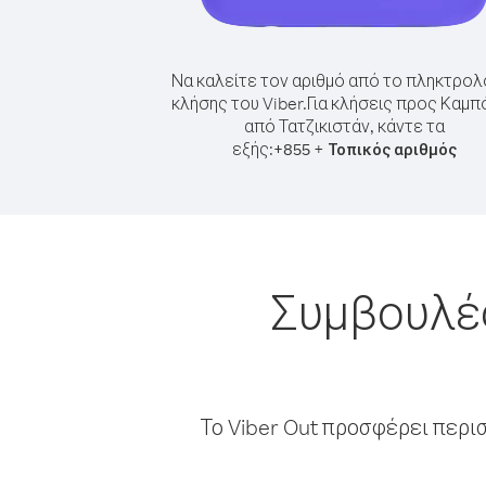
Να καλείτε τον αριθμό από το πληκτρολ
κλήσης του Viber.
Για κλήσεις προς Καμπ
από Τατζικιστάν, κάντε τα
εξής:
+
+
855
Τοπικός αριθμός
Συμβουλές
Το Viber Out προσφέρει περι