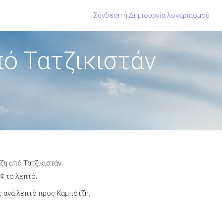
Σύνδεση
ή
Δημιουργία λογαριασμού
ό Τατζικιστάν
ζη από Τατζικιστάν.
¢ το λεπτό.
 ανά λεπτό προς Καμπότζη.