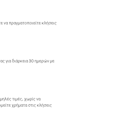
τε να πραγματοποιείτε κλήσεις
ας για διάρκεια 30 ημερών με
μηλές τιμές, χωρίς να
μείτε χρήματα στις κλήσεις