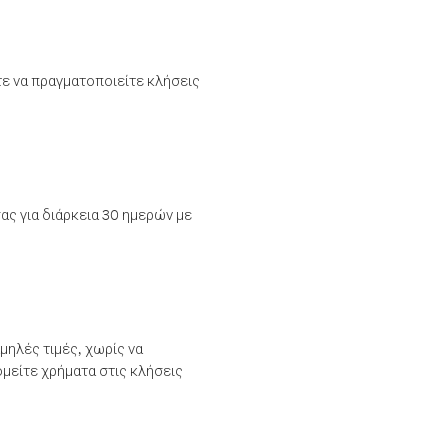
τε να πραγματοποιείτε κλήσεις
ας για διάρκεια 30 ημερών με
μηλές τιμές, χωρίς να
μείτε χρήματα στις κλήσεις