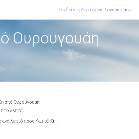
Σύνδεση
ή
Δημιουργία λογαριασμού
πό Ουρουγουάη
τζη από Ουρουγουάη.
 ¢ το λεπτό.
 ανά λεπτό προς Καμπότζη.