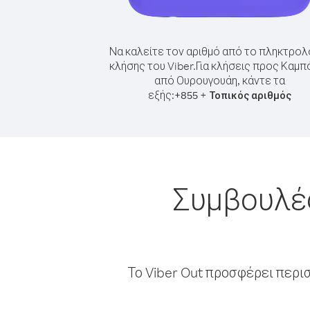
Να καλείτε τον αριθμό από το πληκτρολ
κλήσης του Viber.
Για κλήσεις προς Καμπ
από Ουρουγουάη, κάντε τα
εξής:
+
+
855
Τοπικός αριθμός
Συμβουλές
Το Viber Out προσφέρει περι