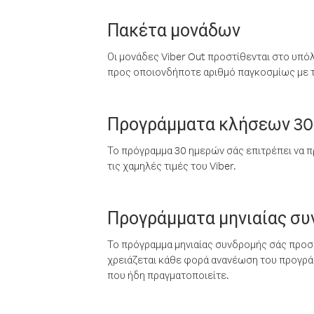
Πακέτα μονάδων
Οι μονάδες Viber Out προστίθενται στο υπό
προς οποιονδήποτε αριθμό παγκοσμίως με τι
Προγράμματα κλήσεων 30
Το πρόγραμμα 30 ημερών σάς επιτρέπει να π
τις χαμηλές τιμές του Viber.
Προγράμματα μηνιαίας σ
Το πρόγραμμα μηνιαίας συνδρομής σάς προσφ
χρειάζεται κάθε φορά ανανέωση του προγράμ
που ήδη πραγματοποιείτε.