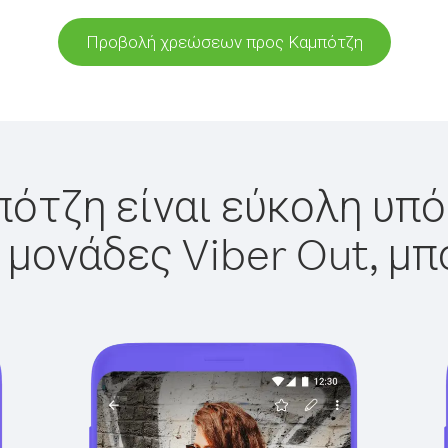
Προβολή χρεώσεων προς Καμπότζη
ότζη είναι εύκολη υπό
 μονάδες Viber Out, μπ