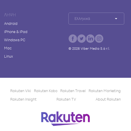
ΛΉΨΗ
Ελληνικά
Android
iPhone & iPad
Windows PC
Mac
©
2026
Viber Media S.à r.l.
Linux
Rakuten Viki
Rakuten Kobo
Rakuten Travel
Rakuten Marketing
Rakuten Insight
Rakuten TV
About Rakuten