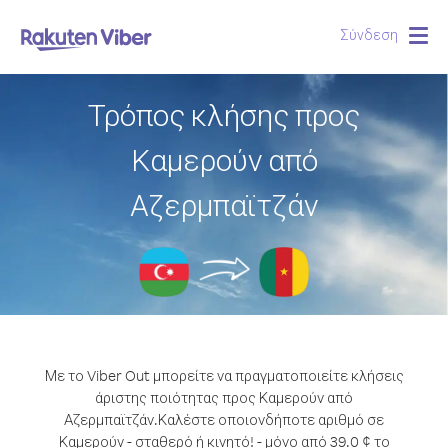
Σύνδεση
Togg
navig
Τρόπος κλήσης προς
Καμερούν από
Αζερμπαϊτζάν
Με το Viber Out μπορείτε να πραγματοποιείτε κλήσεις
άριστης ποιότητας προς Καμερούν από
Αζερμπαϊτζάν.
Καλέστε οποιονδήποτε αριθμό σε
Καμερούν - σταθερό ή κινητό! - μόνο από 39.0 ¢ το