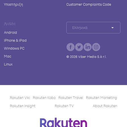
Υποστήριξη
Customer Complaints Code
ΛΉΨΗ
Ελληνικά
Android
iPhone & iPad
Windows PC
Mac
©
2026
Viber Media S.à r.l.
Linux
Rakuten Viki
Rakuten Kobo
Rakuten Travel
Rakuten Marketing
Rakuten Insight
Rakuten TV
About Rakuten