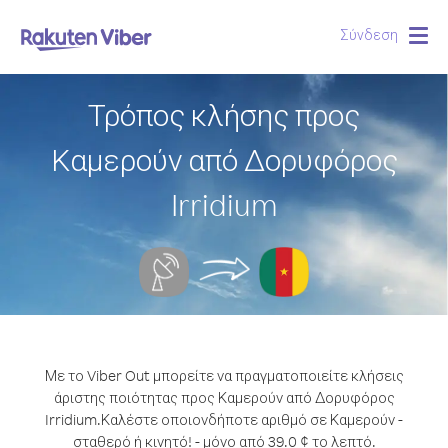
Σύνδεση
Togg
navig
Τρόπος κλήσης προς
Καμερούν από Δορυφόρος
Irridium
Με το Viber Out μπορείτε να πραγματοποιείτε κλήσεις
άριστης ποιότητας προς Καμερούν από Δορυφόρος
Irridium.
Καλέστε οποιονδήποτε αριθμό σε Καμερούν -
σταθερό ή κινητό! - μόνο από 39.0 ¢ το λεπτό.