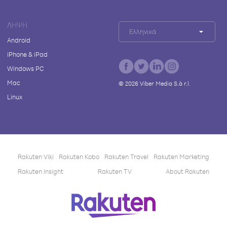
ΛΉΨΗ
Ελληνικά
Android
iPhone & iPad
Windows PC
Mac
©
2026
Viber Media S.à r.l.
Linux
Rakuten Viki
Rakuten Kobo
Rakuten Travel
Rakuten Marketing
Rakuten Insight
Rakuten TV
About Rakuten