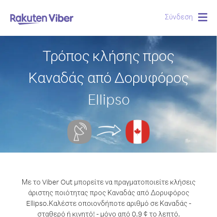
Σύνδεση
Togg
navig
Τρόπος κλήσης προς
Καναδάς από Δορυφόρος
Ellipso
Με το Viber Out μπορείτε να πραγματοποιείτε κλήσεις
άριστης ποιότητας προς Καναδάς από Δορυφόρος
Ellipso.
Καλέστε οποιονδήποτε αριθμό σε Καναδάς -
σταθερό ή κινητό! - μόνο από 0.9 ¢ το λεπτό.