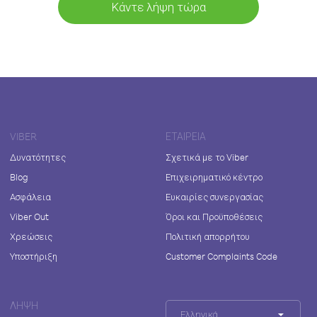
Κάντε λήψη τώρα
VIBER
ΕΤΑΙΡΕΊΑ
Δυνατότητες
Σχετικά με το Viber
Blog
Επιχειρηματικό κέντρο
Ασφάλεια
Ευκαιρίες συνεργασίας
Viber Out
Όροι και Προϋποθέσεις
Χρεώσεις
Πολιτική απορρήτου
Υποστήριξη
Customer Complaints Code
ΛΉΨΗ
Ελληνικά