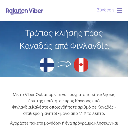
Σύνδεση
Togg
navig
Τρόπος κλήσης προς
Καναδάς από Φινλανδία
Με το Viber Out μπορείτε να πραγματοποιείτε κλήσεις
άριστης ποιότητας προς Καναδάς από
Φινλανδία.
Καλέστε οποιονδήποτε αριθμό σε Καναδάς -
σταθερό ή κινητό! - μόνο από 1.1 ¢ το λεπτό.
Αγοράστε πακέτα μονάδων ή ένα πρόγραμμα κλήσεων και