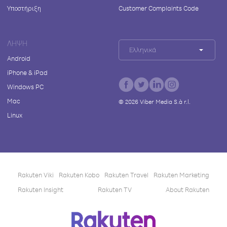
Υποστήριξη
Customer Complaints Code
ΛΉΨΗ
Ελληνικά
Android
iPhone & iPad
Windows PC
Mac
©
2026
Viber Media S.à r.l.
Linux
Rakuten Viki
Rakuten Kobo
Rakuten Travel
Rakuten Marketing
Rakuten Insight
Rakuten TV
About Rakuten