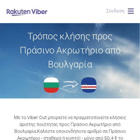
Σύνδεση
Togg
navig
Τρόπος κλήσης προς
Πράσινο Ακρωτήριο από
Βουλγαρία
Με το Viber Out μπορείτε να πραγματοποιείτε κλήσεις
άριστης ποιότητας προς Πράσινο Ακρωτήριο από
Βουλγαρία.
Καλέστε οποιονδήποτε αριθμό σε Πράσινο
Ακρωτήριο - σταθερό ή κινητό! - μόνο από 50.4 ¢ το