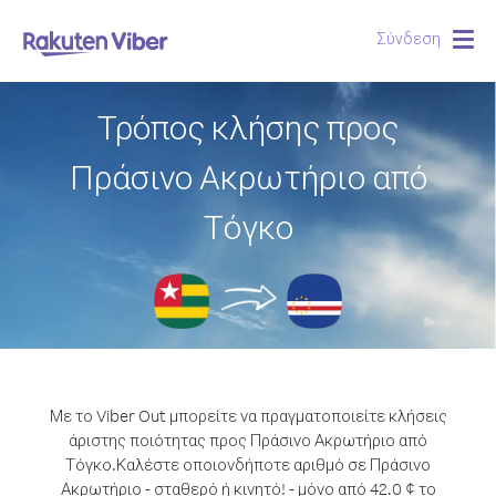
Σύνδεση
Togg
navig
Τρόπος κλήσης προς
Πράσινο Ακρωτήριο από
Τόγκο
Με το Viber Out μπορείτε να πραγματοποιείτε κλήσεις
άριστης ποιότητας προς Πράσινο Ακρωτήριο από
Τόγκο.
Καλέστε οποιονδήποτε αριθμό σε Πράσινο
Ακρωτήριο - σταθερό ή κινητό! - μόνο από 42.0 ¢ το