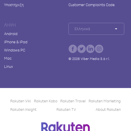
Υποστήριξη
Customer Complaints Code
ΛΉΨΗ
Ελληνικά
Android
iPhone & iPad
Windows PC
Mac
©
2026
Viber Media S.à r.l.
Linux
Rakuten Viki
Rakuten Kobo
Rakuten Travel
Rakuten Marketing
Rakuten Insight
Rakuten TV
About Rakuten