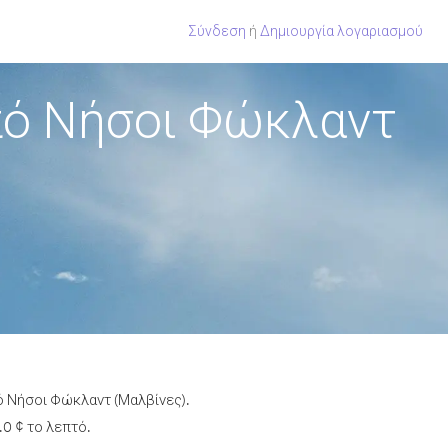
Σύνδεση
ή
Δημιουργία λογαριασμού
πό Νήσοι Φώκλαντ
ό Νήσοι Φώκλαντ (Μαλβίνες).
.0 ¢ το λεπτό.