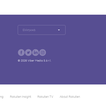
Ελληνικά
©
2026
Viber Media S.à r.l.
ing
Rakuten Insight
Rakuten TV
About Rakuten