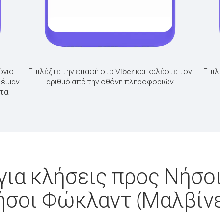
όγιο
Επιλέξτε την επαφή στο Viber και καλέστε τον
Επιλ
Κέιμαν
αριθμό από την οθόνη πληροφοριών
 τα
για κλήσεις προς Νήσοι
ήσοι Φώκλαντ (Μαλβίνε