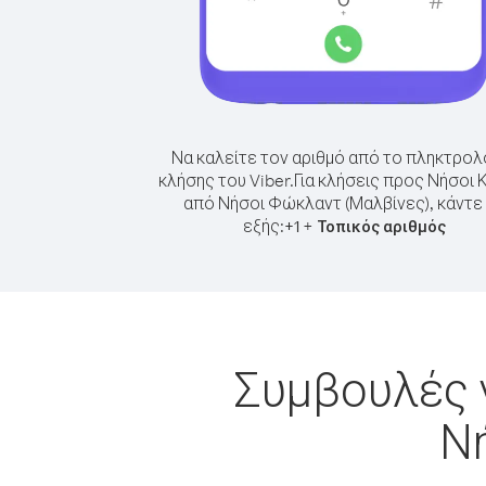
Να καλείτε τον αριθμό από το πληκτρολ
κλήσης του Viber.
Για κλήσεις προς Νήσοι 
από Νήσοι Φώκλαντ (Μαλβίνες), κάντε
εξής:
+
+
1
Τοπικός αριθμός
Συμβουλές 
Ν