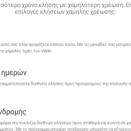
σσότερο χρόνο κλήσης με χαμηλότερη χρέωση. Επ
επιλογές κλήσεων χαμηλής χρέωσης:
λοιπό σας όταν αγοράζετε κάποιο ποσό. Με τις μονάδες σας μπορεί
ς χαμηλές τιμές του Viber.
 ημερών
ραγματοποιείτε διεθνείς κλήσεις προς προορισμούς της επιλογής σ
υνδρομής
έρει την ευελιξία διεθνών κλήσεων προς σταθερά και κινητά σε χα
ματος. Με το πρόγραμμα μηνιαίας συνδρομής μπορείτε να εξοικονο