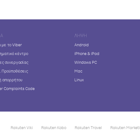
ΊΑ
ΛΉΨΗ
 με το Viber
Android
ηματικό κέντρο
iPhone & iPad
ες συνεργασίας
Windows PC
ι Προϋποθέσεις
Mac
ή απορρήτου
Linux
r Complaints Code
Rakuten Viki
Rakuten Kobo
Rakuten Travel
Rakuten Market