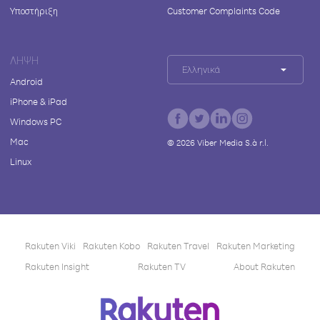
Υποστήριξη
Customer Complaints Code
ΛΉΨΗ
Ελληνικά
Android
iPhone & iPad
Windows PC
Mac
©
2026
Viber Media S.à r.l.
Linux
Rakuten Viki
Rakuten Kobo
Rakuten Travel
Rakuten Marketing
Rakuten Insight
Rakuten TV
About Rakuten