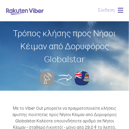
Σύνδεση
Togg
navig
Τρόπος κλήσης προς Νήσοι
Κέιμαν από Δορυφόρος
Globalstar
Με το Viber Out μπορείτε να πραγματοποιείτε κλήσεις
άριστης ποιότητας προς Νήσοι Κέιμαν από Δορυφόρος
Globalstar.
Καλέστε οποιονδήποτε αριθμό σε Νήσοι
Κέιμαν - σταθερό ή κινητό! - μόνο από 29.0 ¢ το λεπτό.