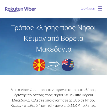
Σύνδεση
Togg
navig
Τρόπος κλήσης προς Νήσοι
Κέιμαν από Βόρεια
Μακεδονία
Με το Viber Out μπορείτε να πραγματοποιείτε κλήσεις
άριστης ποιότητας προς Νήσοι Κέιμαν από Βόρεια
Μακεδονία.
Καλέστε οποιονδήποτε αριθμό σε Νήσοι
Κέιμαν - σταθερό ή κινητό! - μόνο από 29.0 ¢ το λεπτό.