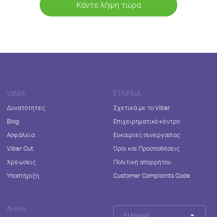
Κάντε λήψη τώρα
VIBER
ΕΤΑΙΡΕΊΑ
Δυνατότητες
Σχετικά με το Viber
Blog
Επιχειρηματικό κέντρο
Ασφάλεια
Ευκαιρίες συνεργασίας
Viber Out
Όροι και Προϋποθέσεις
Χρεώσεις
Πολιτική απορρήτου
Υποστήριξη
Customer Complaints Code
ΛΉΨΗ
Ελληνικά