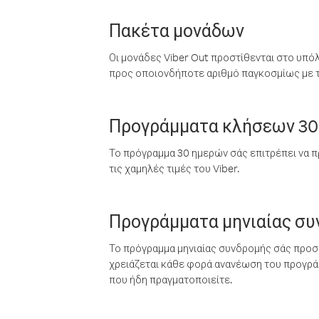
Πακέτα μονάδων
Οι μονάδες Viber Out προστίθενται στο υπό
προς οποιονδήποτε αριθμό παγκοσμίως με τι
Προγράμματα κλήσεων 30
Το πρόγραμμα 30 ημερών σάς επιτρέπει να π
τις χαμηλές τιμές του Viber.
Προγράμματα μηνιαίας σ
Το πρόγραμμα μηνιαίας συνδρομής σάς προσφ
χρειάζεται κάθε φορά ανανέωση του προγράμ
που ήδη πραγματοποιείτε.