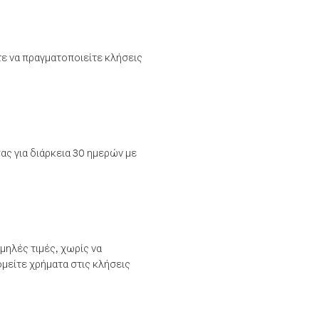
τε να πραγματοποιείτε κλήσεις
ας για διάρκεια 30 ημερών με
μηλές τιμές, χωρίς να
μείτε χρήματα στις κλήσεις