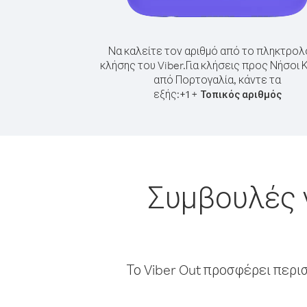
Να καλείτε τον αριθμό από το πληκτρολ
κλήσης του Viber.
Για κλήσεις προς Νήσοι 
από Πορτογαλία, κάντε τα
εξής:
+
+
1
Τοπικός αριθμός
Συμβουλές 
Το Viber Out προσφέρει περι