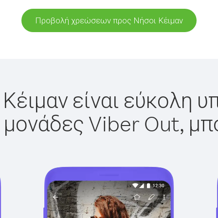
Προβολή χρεώσεων προς Νήσοι Κέιμαν
 Κέιμαν είναι εύκολη υπ
 μονάδες Viber Out, μπ