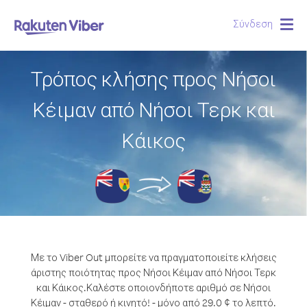
Σύνδεση
Togg
navig
Τρόπος κλήσης προς Νήσοι
Κέιμαν από Νήσοι Τερκ και
Κάικος
Με το Viber Out μπορείτε να πραγματοποιείτε κλήσεις
άριστης ποιότητας προς Νήσοι Κέιμαν από Νήσοι Τερκ
και Κάικος.
Καλέστε οποιονδήποτε αριθμό σε Νήσοι
Κέιμαν - σταθερό ή κινητό! - μόνο από 29.0 ¢ το λεπτό.