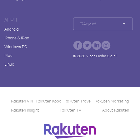
ΛΉΨΗ
Ελληνικά
Android
iPhone & iPad
Windows PC
Mac
©
2026
Viber Media S.à r.l.
Linux
Rakuten Viki
Rakuten Kobo
Rakuten Travel
Rakuten Marketing
Rakuten Insight
Rakuten TV
About Rakuten