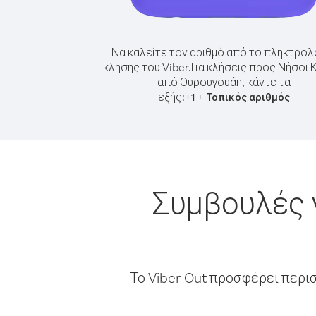
Να καλείτε τον αριθμό από το πληκτρολ
κλήσης του Viber.
Για κλήσεις προς Νήσοι 
από Ουρουγουάη, κάντε τα
εξής:
+
+
1
Τοπικός αριθμός
Συμβουλές 
Το Viber Out προσφέρει περι