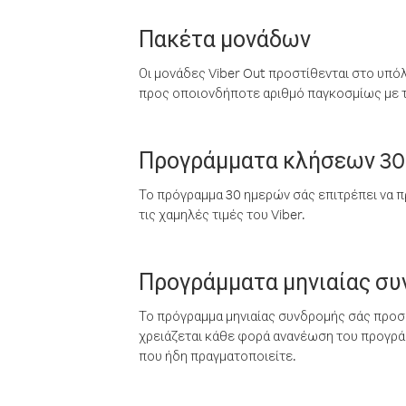
Πακέτα μονάδων
Οι μονάδες Viber Out προστίθενται στο υπό
προς οποιονδήποτε αριθμό παγκοσμίως με τι
Προγράμματα κλήσεων 30
Το πρόγραμμα 30 ημερών σάς επιτρέπει να π
τις χαμηλές τιμές του Viber.
Προγράμματα μηνιαίας σ
Το πρόγραμμα μηνιαίας συνδρομής σάς προσφ
χρειάζεται κάθε φορά ανανέωση του προγράμ
που ήδη πραγματοποιείτε.