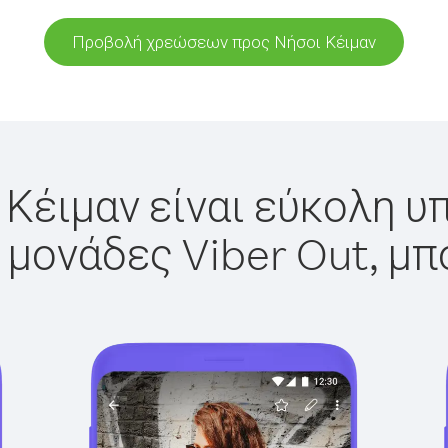
Προβολή χρεώσεων προς Νήσοι Κέιμαν
 Κέιμαν είναι εύκολη υπ
 μονάδες Viber Out, μπ