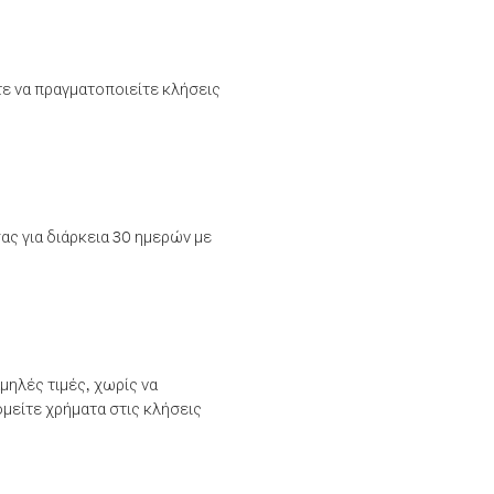
τε να πραγματοποιείτε κλήσεις
ας για διάρκεια 30 ημερών με
μηλές τιμές, χωρίς να
μείτε χρήματα στις κλήσεις