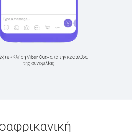
έξτε «Κλήση Viber Out» από την κεφαλίδα
της συνομιλίας
ροαφρικανική