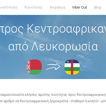
υνατότητες
Κοινότητες
Ασφάλεια
Viber Out
Blog
προς Κεντροαφρικα
από Λευκορωσία
 πραγματοποιείτε κλήσεις άριστης ποιότητας προς Κεντροαφρικανικ
 αριθμό σε Κεντροαφρικανική Δημοκρατία - σταθερό ή κινητό! - μόν