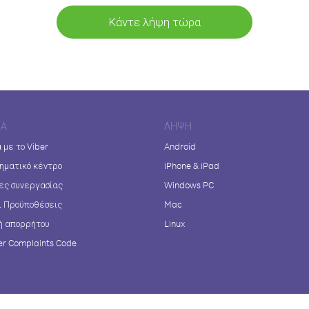
Κάντε λήψη τώρα
ΊΑ
ΛΉΨΗ
 με το Viber
Android
ηματικό κέντρο
iPhone & iPad
ες συνεργασίας
Windows PC
ι Προϋποθέσεις
Mac
ή απορρήτου
Linux
r Complaints Code