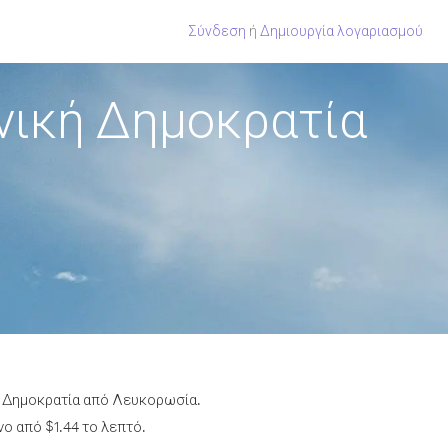
Σύνδεση
ή
Δημιουργία λογαριασμού
νική Δημοκρατία
ή Δημοκρατία από Λευκορωσία.
ο από $1.44 το λεπτό.