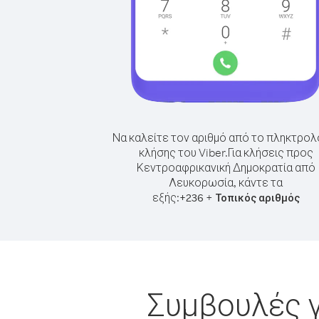
Να καλείτε τον αριθμό από το πληκτρολ
κλήσης του Viber.
Για κλήσεις προς
Κεντροαφρικανική Δημοκρατία από
Λευκορωσία, κάντε τα
εξής:
+
+
236
Τοπικός αριθμός
Συμβουλές γ