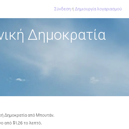
Σύνδεση
ή
Δημιουργία λογαριασμού
νική Δημοκρατία
ική Δημοκρατία από Μπουτάν.
ο από $1.26 το λεπτό.