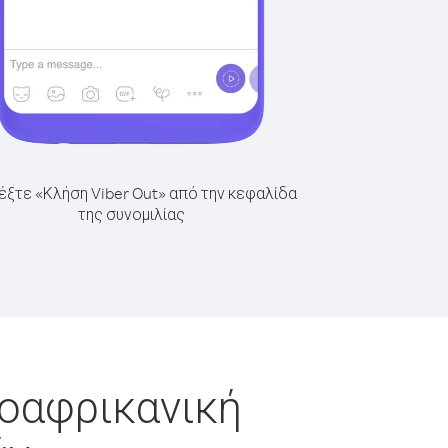
έξτε «Κλήση Viber Out» από την κεφαλίδα
της συνομιλίας
ροαφρικανική