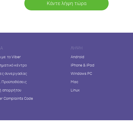
Κάντε λήψη τώρα
ΊΑ
ΛΉΨΗ
 με το Viber
Android
ηματικό κέντρο
iPhone & iPad
ες συνεργασίας
Windows PC
ι Προϋποθέσεις
Mac
ή απορρήτου
Linux
r Complaints Code