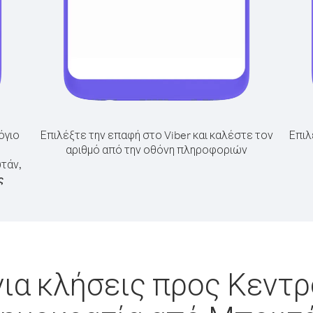
όγιο
Επιλέξτε την επαφή στο Viber και καλέστε τον
Επιλ
αριθμό από την οθόνη πληροφοριών
τάν,
ς
ια κλήσεις προς Κεντ