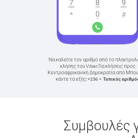
Να καλείτε τον αριθμό από το πληκτρολ
κλήσης του Viber.
Για κλήσεις προς
Κεντροαφρικανική Δημοκρατία από Μπου
κάντε τα εξής:
+
+
236
Τοπικός αριθμό
Συμβουλές γ