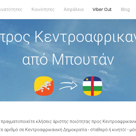
υνατότητες
Κοινότητες
Ασφάλεια
Viber Out
Blog
προς Κεντροαφρικα
από Μπουτάν
α πραγματοποιείτε κλήσεις άριστης ποιότητας προς Κεντροαφρικαν
 αριθμό σε Κεντροαφρικανική Δημοκρατία - σταθερό ή κινητό! - μόν