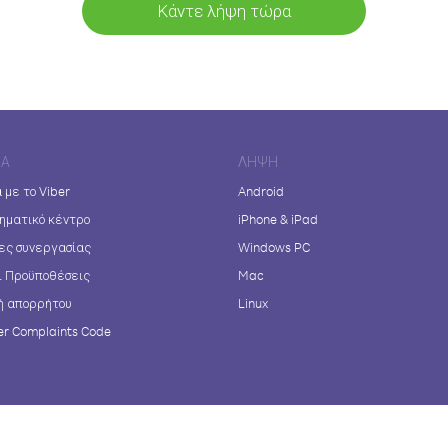
Κάντε λήψη τώρα
ΊΑ
ΛΉΨΗ
 με το Viber
Android
ηματικό κέντρο
iPhone & iPad
ες συνεργασίας
Windows PC
ι Προϋποθέσεις
Mac
ή απορρήτου
Linux
r Complaints Code