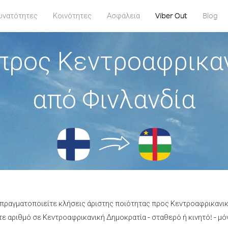
υνατότητες
Κοινότητες
Ασφάλεια
Viber Out
Blog
προς Κεντροαφρικα
από Φινλανδία
α πραγματοποιείτε κλήσεις άριστης ποιότητας προς Κεντροαφρικανικ
 αριθμό σε Κεντροαφρικανική Δημοκρατία - σταθερό ή κινητό! - μόν