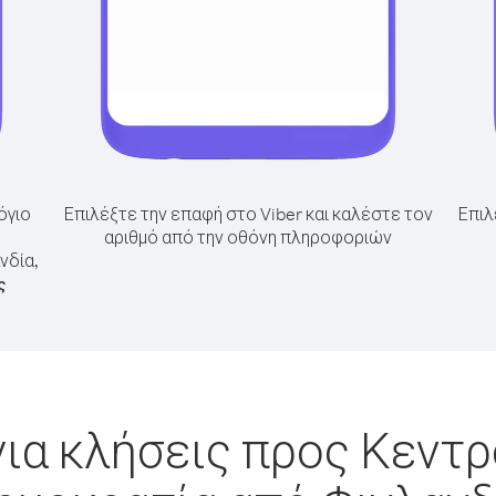
όγιο
Επιλέξτε την επαφή στο Viber και καλέστε τον
Επιλ
αριθμό από την οθόνη πληροφοριών
νδία,
ς
ια κλήσεις προς Κεντ