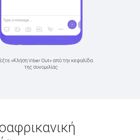
έξτε «Κλήση Viber Out» από την κεφαλίδα
της συνομιλίας
ροαφρικανική