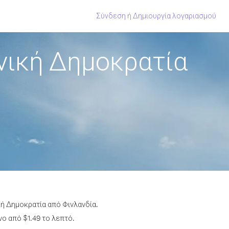
Σύνδεση
ή
Δημιουργία λογαριασμού
νική Δημοκρατία
ή Δημοκρατία από Φινλανδία.
ο από $1.49 το λεπτό.