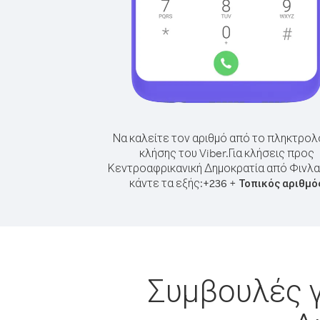
Να καλείτε τον αριθμό από το πληκτρολ
κλήσης του Viber.
Για κλήσεις προς
Κεντροαφρικανική Δημοκρατία από Φινλα
κάντε τα εξής:
+
+
236
Τοπικός αριθμό
Συμβουλές γ