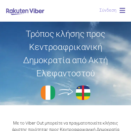
Σύνδεση
Togg
navig
Τρόπος κλήσης προς
Κεντροαφρικανική
Δημοκρατία από Ακτή
Ελεφαντοστού
Με το Viber Out μπορείτε να πραγματοποιείτε κλήσεις
άριστης ποιότητας προς Κεντροαφρικανική Δημοκρατία