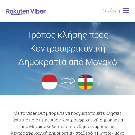
Σύνδεση
Togg
navig
Τρόπος κλήσης προς
Κεντροαφρικανική
Δημοκρατία από Μονακό
Με το Viber Out μπορείτε να πραγματοποιείτε κλήσεις
άριστης ποιότητας προς Κεντροαφρικανική Δημοκρατία
από Μονακό.
Καλέστε οποιονδήποτε αριθμό σε
Κεντροαφρικανική Δημοκρατία - σταθερό ή κινητό! - μόνο