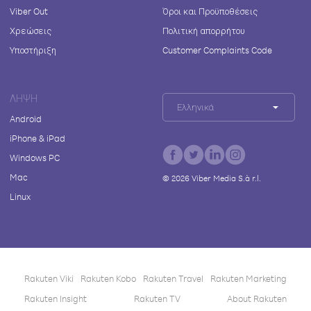
Viber Out
Όροι και Προϋποθέσεις
Χρεώσεις
Πολιτική απορρήτου
Υποστήριξη
Customer Complaints Code
ΛΉΨΗ
Ελληνικά
Android
iPhone & iPad
Windows PC
Mac
©
2026
Viber Media S.à r.l.
Linux
Rakuten Viki
Rakuten Kobo
Rakuten Travel
Rakuten Marketing
Rakuten Insight
Rakuten TV
About Rakuten