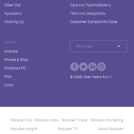
Viber Out
Όροι και Προϋποθέσεις
Χρεώσεις
Πολιτική απορρήτου
Υποστήριξη
Customer Complaints Code
ΛΉΨΗ
Ελληνικά
Android
iPhone & iPad
Windows PC
Mac
©
2026
Viber Media S.à r.l.
Linux
Rakuten Viki
Rakuten Kobo
Rakuten Travel
Rakuten Marketing
Rakuten Insight
Rakuten TV
About Rakuten