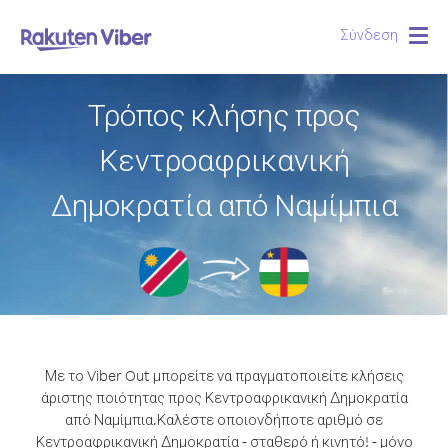
Σύνδεση
Togg
navig
Τρόπος κλήσης προς
Κεντροαφρικανική
Δημοκρατία από Ναμίμπια
Με το Viber Out μπορείτε να πραγματοποιείτε κλήσεις
άριστης ποιότητας προς Κεντροαφρικανική Δημοκρατία
από Ναμίμπια.
Καλέστε οποιονδήποτε αριθμό σε
Κεντροαφρικανική Δημοκρατία - σταθερό ή κινητό! - μόνο