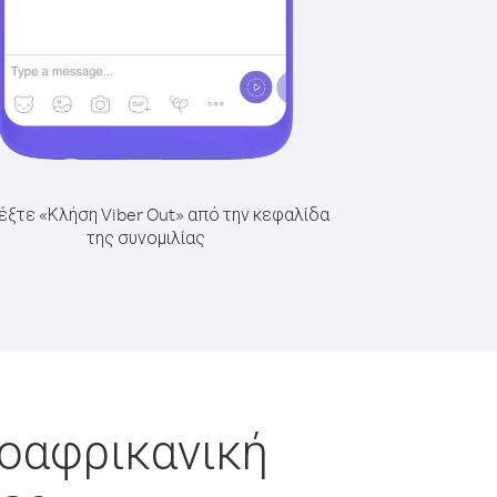
έξτε «Κλήση Viber Out» από την κεφαλίδα
της συνομιλίας
ροαφρικανική