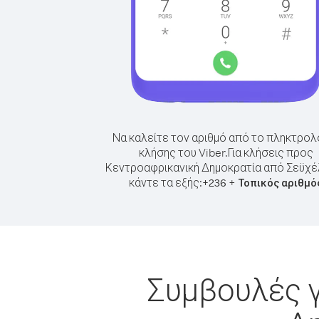
Να καλείτε τον αριθμό από το πληκτρολ
κλήσης του Viber.
Για κλήσεις προς
Κεντροαφρικανική Δημοκρατία από Σεϋχέ
κάντε τα εξής:
+
+
236
Τοπικός αριθμό
Συμβουλές γ