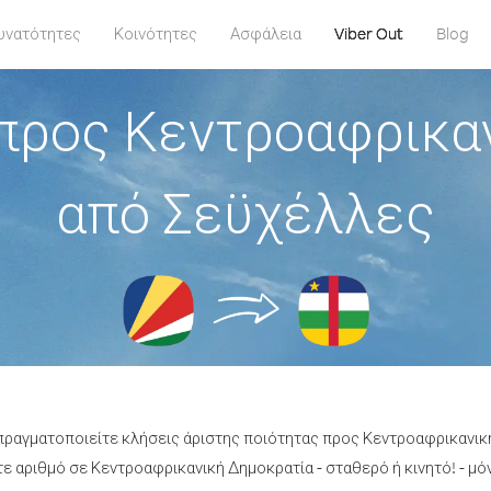
υνατότητες
Κοινότητες
Ασφάλεια
Viber Out
Blog
προς Κεντροαφρικα
από Σεϋχέλλες
 πραγματοποιείτε κλήσεις άριστης ποιότητας προς Κεντροαφρικανι
 αριθμό σε Κεντροαφρικανική Δημοκρατία - σταθερό ή κινητό! - μόν