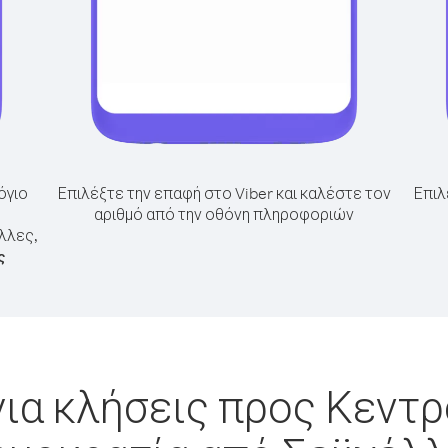
όγιο
Επιλέξτε την επαφή στο Viber και καλέστε τον
Επιλ
αριθμό από την οθόνη πληροφοριών
λλες,
ς
ια κλήσεις προς Κεντ