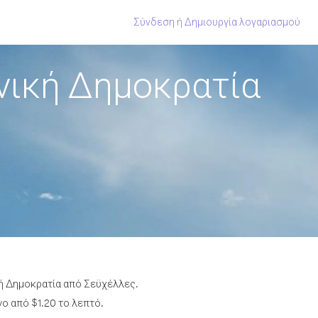
Σύνδεση
ή
Δημιουργία λογαριασμού
νική Δημοκρατία
κή Δημοκρατία από Σεϋχέλλες.
ο από $1.20 το λεπτό.