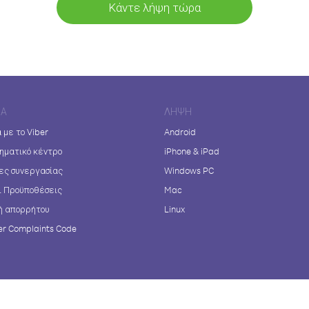
Κάντε λήψη τώρα
ΊΑ
ΛΉΨΗ
 με το Viber
Android
ηματικό κέντρο
iPhone & iPad
ες συνεργασίας
Windows PC
ι Προϋποθέσεις
Mac
ή απορρήτου
Linux
r Complaints Code